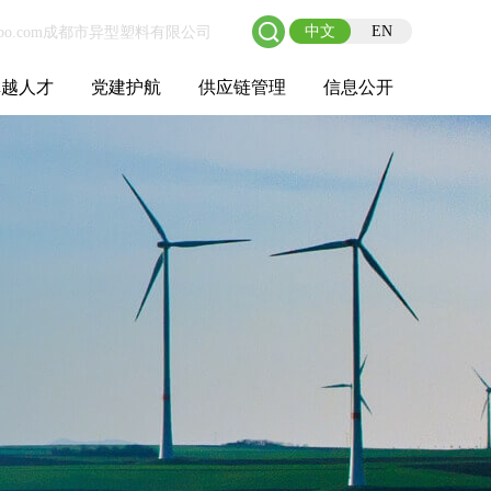
中文
EN
卓越人才
党建护航
供应链管理
信息公开
士后工作站
人才理念
职业成长
校园招聘
社会招聘
招聘动态
党建在线
教育实践
供应链介绍
供应链合作
基本信息
管理架构
人事薪酬
经营成果
重大事项