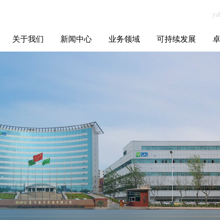
关于我们
新闻中心
业务领域
可持续发展
集团介绍
全球布局
发展历程
资源资质
联系我们
yabo.com成都市
媒体聚焦
智能电网
智慧能源
智慧城市
招标信息
ESG报告
博
异型塑料有限公
司新闻