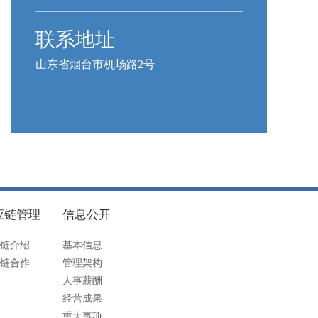
联系地址
山东省烟台市机场路2号
应链管理
信息公开
链介绍
基本信息
链合作
管理架构
人事薪酬
经营成果
重大事项