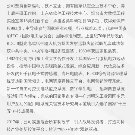
公司坚持创新驱动，技术立企，拥有国家认定企业技术中心、博
士后科研工作站、山东省软件工程技术中心、烟台市大数据工程
实验室等18类创新平台，承担各类科研项目30多项，获得知识产
权993项，主导或参与国家标准91项、行业标准25项，代表中国参
加IEC（国际电工委员会）国际标准制定。上世纪70年代研发的
RDG-8型光电式纸带输入机为我国发射运载火箭试验配套成功荣
获中共中央、中央军委和国务院嘉奖，1980年获国家银质奖。
1982年公司与山东工业大学合作开发了我国第一台微机电力远动
设备，推动中国电力实现跨越式发展。综合应用新一代信息技术
研发的10千伏电子式传感器、高压电能表、E2800综合能源管理系
统等达到国际领先，电网调度弹性云平台、电网营销管理系统、
新一代自主可控变电站监控系统、数字孪生电厂、配网自愈系统
等达到国内领先，完成的国家重点专项—广州明珠工业园区多元
用户互动的配用电系统关键技术研究与示范项目入选了国家“十三
五”科技成果展。
2017年，公司实施混合所有制改革，引入战略投资者，打造高科
技产业创新投资平台，推进“实业+资本”双轮驱动。