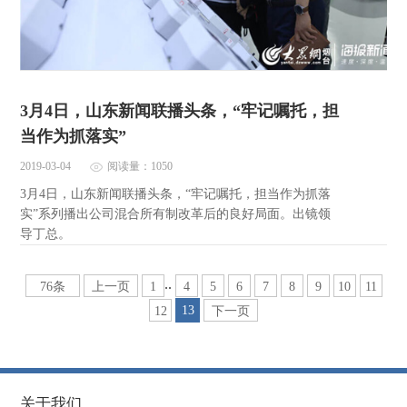
3月4日，山东新闻联播头条，“牢记嘱托，担
当作为抓落实”
2019-03-04
阅读量：1050
3月4日，山东新闻联播头条，“牢记嘱托，担当作为抓落
实”系列播出公司混合所有制改革后的良好局面。出镜领
导丁总。
..
76条
上一页
1
4
5
6
7
8
9
10
11
13
12
下一页
关于我们